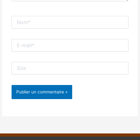
Nom*
E-
mail*
Site